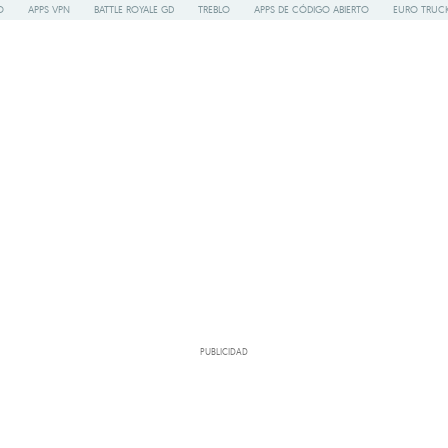
O
APPS VPN
BATTLE ROYALE GD
TREBLO
APPS DE CÓDIGO ABIERTO
EURO TRUCK
PUBLICIDAD