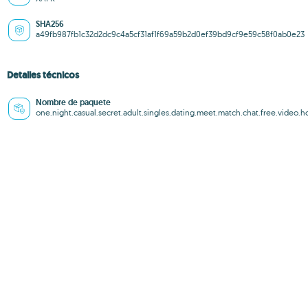
SHA256
a49fb987fb1c32d2dc9c4a5cf31af1f69a59b2d0ef39bd9cf9e59c58f0ab0e23
Detalles técnicos
Nombre de paquete
one.night.casual.secret.adult.singles.dating.meet.match.chat.free.video.