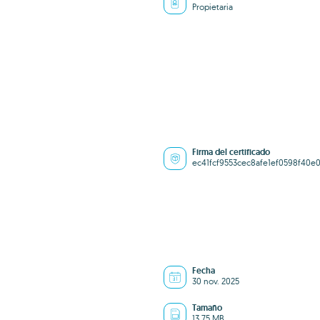
Propietaria
Firma del certificado
ec41fcf9553cec8afe1ef0598f40e
Fecha
30 nov. 2025
Tamaño
13.75 MB