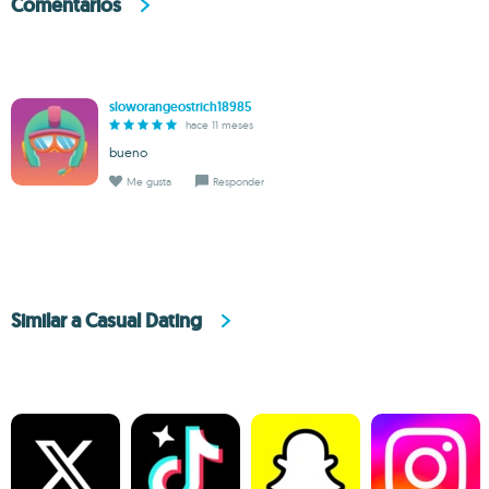
Comentarios
sloworangeostrich18985
hace 11 meses
bueno
Me gusta
Responder
Similar a Casual Dating