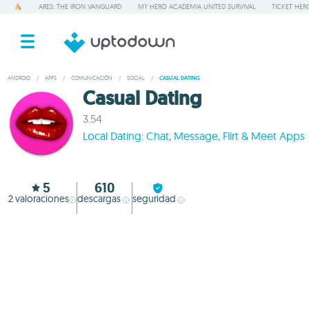
ARES: THE IRON VANGUARD
MY HERO ACADEMIA UNITED SURVIVAL
TICKET HER
ANDROID
/
APPS
/
COMUNICACIÓN
/
SOCIAL
/
CASUAL DATING
Casual Dating
3.54
Local Dating: Chat, Message, Flirt & Meet Apps
5
610
2
valoraciones
descargas
seguridad