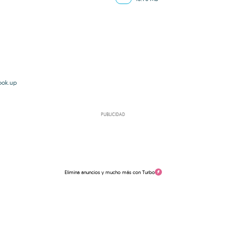
hook.up
PUBLICIDAD
Elimina anuncios y mucho más con Turbo