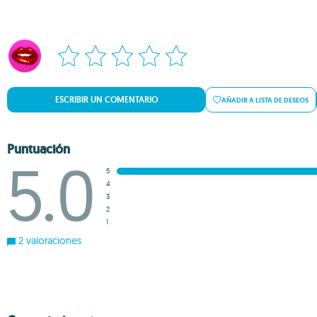
ESCRIBIR UN COMENTARIO
AÑADIR A LISTA DE DESEOS
Puntuación
5.0
5
4
3
2
1
2 valoraciones